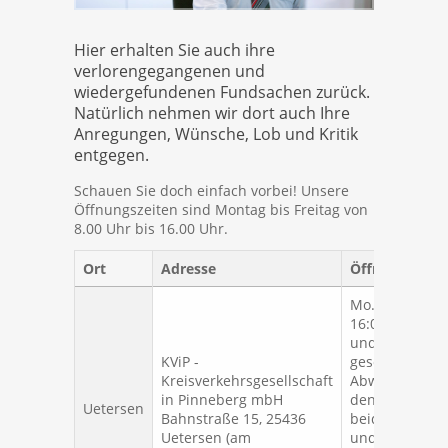
Hier erhalten Sie auch ihre
verlorengegangenen und
wiedergefundenen Fundsachen zurück.
Natürlich nehmen wir dort auch Ihre
Anregungen, Wünsche, Lob und Kritik
entgegen.
Schauen Sie doch einfach vorbei! Unsere
Öffnungszeiten sind Montag bis Freitag von
8.00 Uhr bis 16.00 Uhr.
Ort
Adresse
Öffnungszeit
Mo. - Fr. 08:00 
16:00 Uhr, Sa.
und So.
KViP -
geschlossen.
Kreisverkehrsgesellschaft
Abweichend a
in Pinneberg mbH
den jeweils
Uetersen
Bahnstraße 15, 25436
beiden ersten
Uetersen (am
und letzten