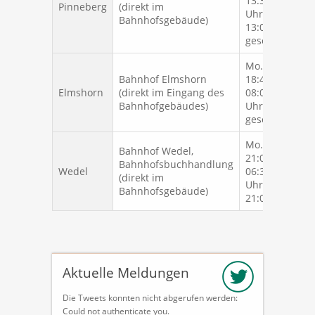
13:30 - 17:00
Pinneberg
(direkt im
Uhr, Sa. 08:00 
Bahnhofsgebäude)
13:00 Uhr, So.
geschlossen
Mo. - Fr. 06:15 
Bahnhof Elmshorn
18:45 Uhr, Sa.
Elmshorn
(direkt im Eingang des
08:00 - 13:00
Bahnhofgebäudes)
Uhr, So.
geschlossen
Mo. - Fr. 05:30 
Bahnhof Wedel,
21:00 Uhr, Sa.
Bahnhofsbuchhandlung
Wedel
06:30 - 21:00
(direkt im
Uhr, So. 08:00 
Bahnhofsgebäude)
21:00 Uhr
Aktuelle Meldungen
Die Tweets konnten nicht abgerufen werden:
Could not authenticate you.